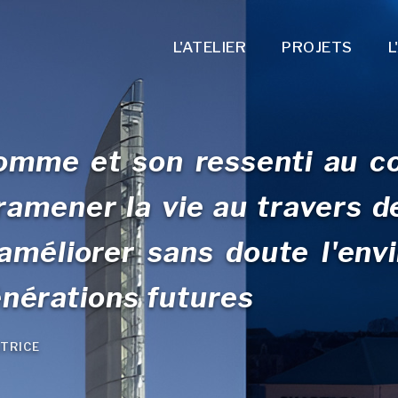
L'ATELIER
PROJETS
L
homme et son ressenti au c
ramener la vie au travers de
améliorer sans doute l'en
énérations futures
trice